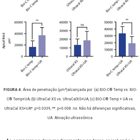
FIGURA 4.
Área de penetração (μm²)alcançada por: (a) BIO-C® Temp vs. BIO-
C® Temp+UA; (b) UltraCal XS vs. UltraCalXS+UA; (c) BIO-C® Temp + UA vs.
UltraCal XS+UA*: p=0.0339, **: p<0.008. ns: Não há diferenças significativas,
UA: Ativação ultrassônica