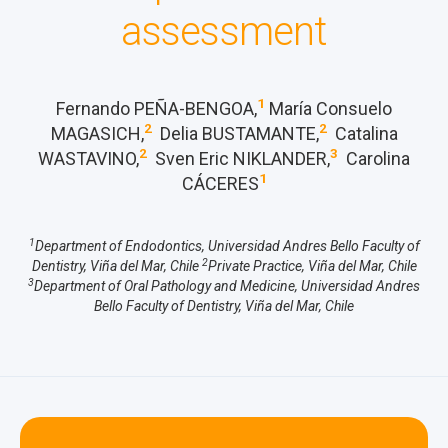
assessment
1
Fernando PEÑA-BENGOA,
María Consuelo
2
2
MAGASICH,
Delia BUSTAMANTE,
Catalina
2
3
WASTAVINO,
Sven Eric NIKLANDER,
Carolina
1
CÁCERES
1
Department of Endodontics, Universidad Andres Bello Faculty of
2
Dentistry, Viña del Mar, Chile
Private Practice, Viña del Mar, Chile
3
Department of Oral Pathology and Medicine, Universidad Andres
Bello Faculty of Dentistry, Viña del Mar, Chile