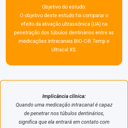
Objetivo do estudo:
O objetivo deste estudo foi comparar o
efeito da ativação ultrassônica (UA) na
penetração dos túbulos dentinários entre as
medicações intracanais BIO-C® Temp e
Ultracal XS.
Implicância clínica:
Quando uma medicação intracanal é capaz
de penetrar nos túbulos dentinários,
significa que ela entrará em contato com